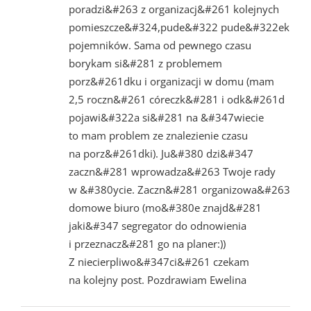
poradzi&#263 z organizacj&#261 kolejnych
pomieszcze&#324,pude&#322 pude&#322ek
pojemników. Sama od pewnego czasu
borykam si&#281 z problemem
porz&#261dku i organizacji w domu (mam
2,5 roczn&#261 córeczk&#281 i odk&#261d
pojawi&#322a si&#281 na &#347wiecie
to mam problem ze znalezienie czasu
na porz&#261dki). Ju&#380 dzi&#347
zaczn&#281 wprowadza&#263 Twoje rady
w &#380ycie. Zaczn&#281 organizowa&#263
domowe biuro (mo&#380e znajd&#281
jaki&#347 segregator do odnowienia
i przeznacz&#281 go na planer:))
Z niecierpliwo&#347ci&#261 czekam
na kolejny post. Pozdrawiam Ewelina