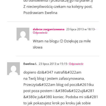
do odnowienia i przeznaczę go na planer:))
Z niecierpliwością czekam na kolejny post.
Pozdrawiam Ewelina
dobrze zorganizowana
23 lipca 2013 w 18:13
-
Odpowiedz
Witam na blogu 🙂 Dziękuję za miłe
słowa
Ewelina l.
23 lipca 2013 w 15:15
- Odpowiedz
dopiero dzi&#347 natrafi&#322am
na Twój blog i jestem zafascynowana.
Przeczyta&#322am blog od pocz&#261tku
post poza postem i &#380a&#322uj&#281
&#380e ju&#380 koniec. Podoba mi si&#281
to jak pokazujesz krok po kroku jak sobie