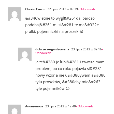
Cherie Currie
22 lipca 2013 w 09:39
- Odpowiedz
&#346wietnie to wygl&#261da, bardzo
podobaj&#261 mi si&#281 te ma&#322e
pralki, pojemniczki na proszek 😀
dobrze zorganizowana
23 lipca 2013 w 09:16
-
Odpowiedz
Ja te&#380 je lubi&#281 i zawsze mam
problem, bo co roku pojawia si&#281
nowy wzór a nie u&#380ywam a&#380
tylu proszków, &#380eby mie&#263
tyle pojemników 😉
Anonymous
23 lipca 2013 w 12:49
- Odpowiedz