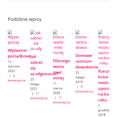
Podobne wpisy
Wyzwanie
Domowe
porządkowe
Jak
Dlaczego
centrum
12
zabrać
warto
stycznia
dowodzenia
się
Rzeczy,
2022
mieć
23
za odgracanie?
|
4
które
lutego
mniej
25
komentarze
2019
można
11
lutego
|
0
uporządk
marca
2021
komentarzy
2020
|
11
na koniec
|
11
komentarzy
roku
komentarzy
2
grudnia
2018