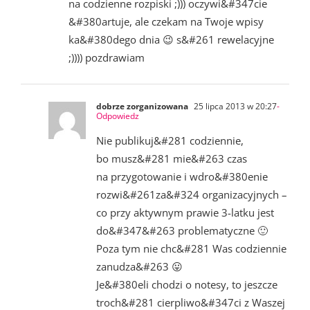
na codzienne rozpiski ;))) oczywi&#347cie
&#380artuje, ale czekam na Twoje wpisy
ka&#380dego dnia 😉 s&#261 rewelacyjne
;)))) pozdrawiam
dobrze zorganizowana
25 lipca 2013 w 20:27
-
Odpowiedz
Nie publikuj&#281 codziennie,
bo musz&#281 mie&#263 czas
na przygotowanie i wdro&#380enie
rozwi&#261za&#324 organizacyjnych –
co przy aktywnym prawie 3-latku jest
do&#347&#263 problematyczne 🙂
Poza tym nie chc&#281 Was codziennie
zanudza&#263 😛
Je&#380eli chodzi o notesy, to jeszcze
troch&#281 cierpliwo&#347ci z Waszej