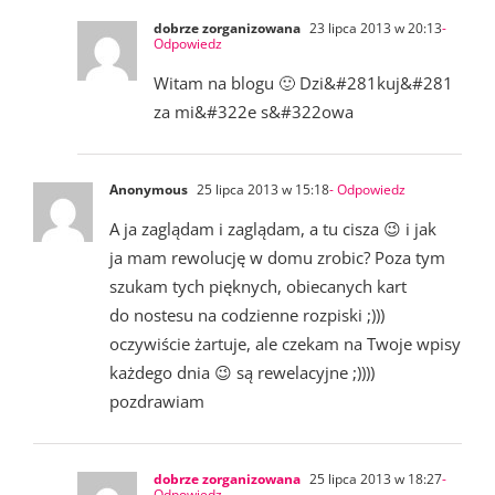
dobrze zorganizowana
23 lipca 2013 w 20:13
-
Odpowiedz
Witam na blogu 🙂 Dzi&#281kuj&#281
za mi&#322e s&#322owa
Anonymous
25 lipca 2013 w 15:18
- Odpowiedz
A ja zaglądam i zaglądam, a tu cisza 😉 i jak
ja mam rewolucję w domu zrobic? Poza tym
szukam tych pięknych, obiecanych kart
do nostesu na codzienne rozpiski ;)))
oczywiście żartuje, ale czekam na Twoje wpisy
każdego dnia 😉 są rewelacyjne ;))))
pozdrawiam
dobrze zorganizowana
25 lipca 2013 w 18:27
-
Odpowiedz