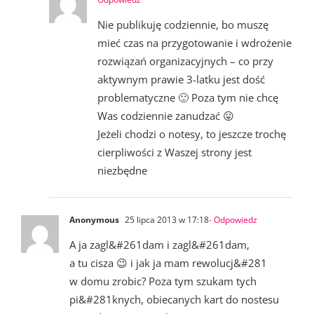
Nie publikuję codziennie, bo muszę
mieć czas na przygotowanie i wdrożenie
rozwiązań organizacyjnych – co przy
aktywnym prawie 3-latku jest dość
problematyczne 🙂 Poza tym nie chcę
Was codziennie zanudzać 😛
Jeżeli chodzi o notesy, to jeszcze trochę
cierpliwości z Waszej strony jest
niezbędne
Anonymous
25 lipca 2013 w 17:18
- Odpowiedz
A ja zagl&#261dam i zagl&#261dam,
a tu cisza 😉 i jak ja mam rewolucj&#281
w domu zrobic? Poza tym szukam tych
pi&#281knych, obiecanych kart do nostesu