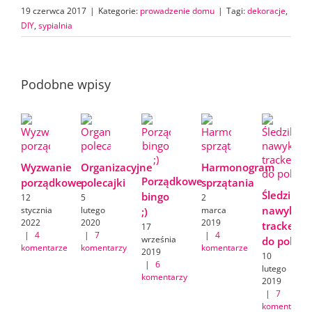
19 czerwca 2017
|
Kategorie:
prowadzenie domu
|
Tagi:
dekoracje
,
DIY
,
sypialnia
Podobne wpisy
Wyzwanie
Organizacyjne
Harmonogram
Porządkowe
porządkowe
polecajki
sprzątania
Śledzik
bingo
12
5
2
nawyków/
stycznia
lutego
marca
;)
2022
2020
2019
tracker
17
|
4
|
7
|
4
września
do pobran
komentarze
komentarzy
komentarze
2019
10
|
6
lutego
komentarzy
2019
|
7
komentarzy