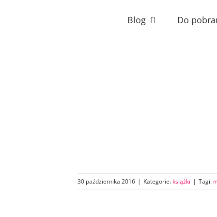
Przejdź
do
Blog
Do pobra
zawartości
30 października 2016
|
Kategorie:
książki
|
Tagi:
m