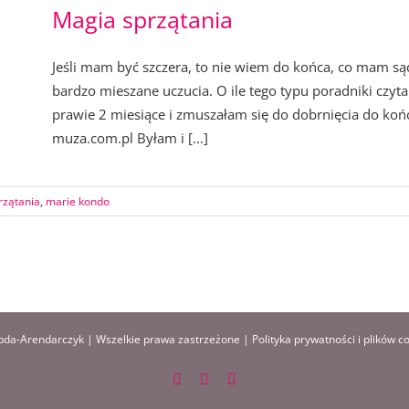
Magia sprzątania
Jeśli mam być szczera, to nie wiem do końca, co mam sąd
bardzo mieszane uczucia. O ile tego typu poradniki czyt
prawie 2 miesiące i zmuszałam się do dobrnięcia do końc
muza.com.pl Byłam i [...]
rzątania
,
marie kondo
da-Arendarczyk | Wszelkie prawa zastrzeżone |
Polityka prywatności i plików c
Facebook
Instagram
Pinterest