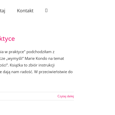
taj
Kontakt
ktyce
nia w praktyce" podchodziłam z
szcze „wymyśli” Marie Kondo na temat
ści”. Książka to zbiór instrukcji
re dają nam radość. W przeciwieństwie do
Czytaj dalej