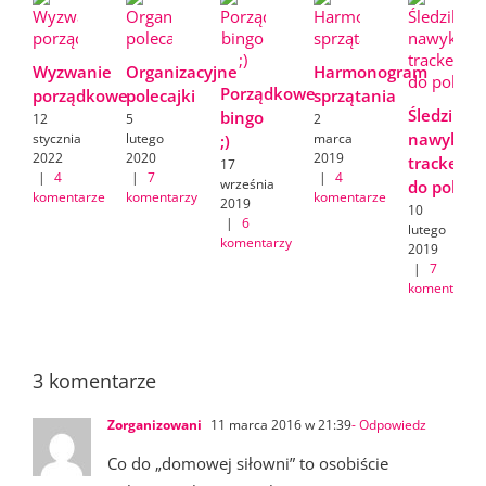
Wyzwanie
Organizacyjne
Harmonogram
Porządkowe
porządkowe
polecajki
sprzątania
Śledzik
bingo
12
5
2
nawyków/
stycznia
lutego
marca
;)
2022
2020
2019
tracker
17
|
4
|
7
|
4
września
do pobran
komentarze
komentarzy
komentarze
2019
10
|
6
lutego
komentarzy
2019
|
7
komentarzy
3 komentarze
Zorganizowani
11 marca 2016 w 21:39
- Odpowiedz
Co do „domowej siłowni” to osobiście