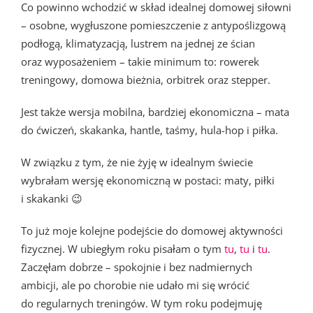
Co powinno wchodzić w skład idealnej domowej siłowni
– osobne, wygłuszone pomieszczenie z antypoślizgową
podłogą, klimatyzacją, lustrem na jednej ze ścian
oraz wyposażeniem – takie minimum to: rowerek
treningowy, domowa bieżnia, orbitrek oraz stepper.
Jest także wersja mobilna, bardziej ekonomiczna – mata
do ćwiczeń, skakanka, hantle, taśmy, hula-hop i piłka.
W związku z tym, że nie żyję w idealnym świecie
wybrałam wersję ekonomiczną w postaci: maty, piłki
i skakanki 😉
To już moje kolejne podejście do domowej aktywności
fizycznej. W ubiegłym roku pisałam o tym
tu
,
tu
i
tu
.
Zaczęłam dobrze – spokojnie i bez nadmiernych
ambicji, ale po chorobie nie udało mi się wrócić
do regularnych treningów. W tym roku podejmuję