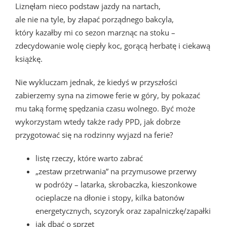
Liznęłam nieco podstaw jazdy na nartach,
ale nie na tyle, by złapać porządnego bakcyla,
który kazałby mi co sezon marznąc na stoku –
zdecydowanie wolę ciepły koc, gorącą herbatę i ciekawą
książkę.
Nie wykluczam jednak, że kiedyś w przyszłości
zabierzemy syna na zimowe ferie w góry, by pokazać
mu taką formę spędzania czasu wolnego. Być może
wykorzystam wtedy także rady PPD, jak dobrze
przygotować się na rodzinny wyjazd na ferie?
listę rzeczy, które warto zabrać
„zestaw przetrwania” na przymusowe przerwy
w podróży – latarka, skrobaczka, kieszonkowe
ocieplacze na dłonie i stopy, kilka batonów
energetycznych, scyzoryk oraz zapalniczkę/zapałki
jak dbać o sprzęt