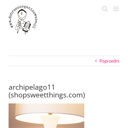
Przejdź
do
zawartości
Poprzedni
archipelago11
(shopsweetthings.com)