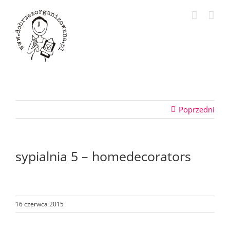
Przejdź
do
zawartości
Poprzedni
sypialnia 5 – homedecorators
16 czerwca 2015