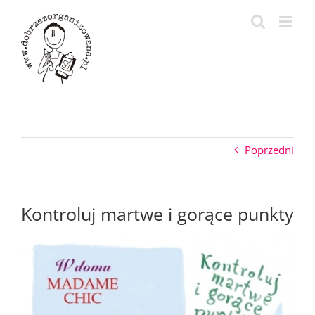
Przejdź
do
zawartości
Poprzedni
Kontroluj martwe i gorące punkty