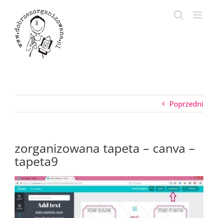
Przejdź
do
zawartości
Poprzedni
zorganizowana tapeta – canva –
tapeta9