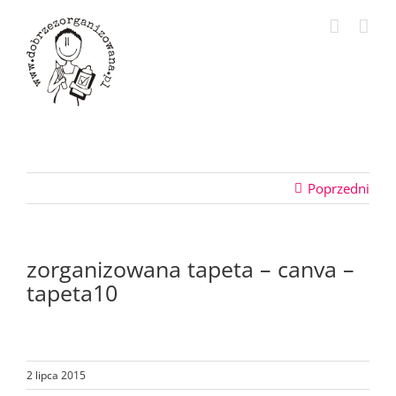
Przejdź
do
zawartości
Poprzedni
zorganizowana tapeta – canva –
tapeta10
2 lipca 2015