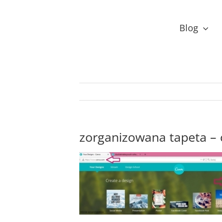
Przejdź
do
Blog
zawartości
zorganizowana tapeta – c