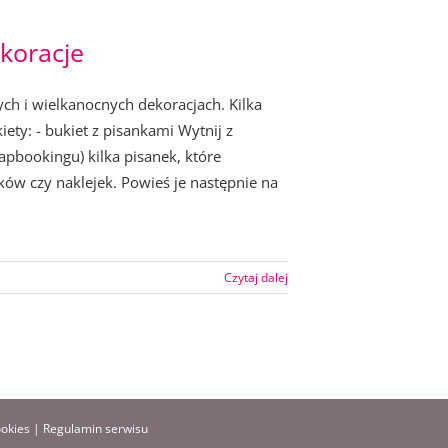
koracje
ch i wielkanocnych dekoracjach. Kilka
ety: - bukiet z pisankami Wytnij z
pbookingu) kilka pisanek, które
ów czy naklejek. Powieś je następnie na
Czytaj dalej
ookies
|
Regulamin serwisu