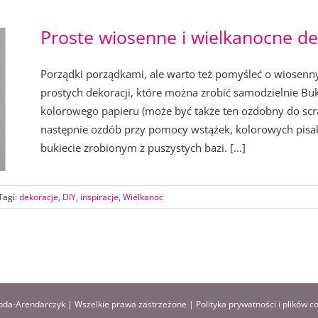
Proste wiosenne i wielkanocne de
Porządki porządkami, ale warto też pomyśleć o wiosenny
prostych dekoracji, które można zrobić samodzielnie Buki
kolorowego papieru (może być także ten ozdobny do scra
następnie ozdób przy pomocy wstążek, kolorowych pisak
bukiecie zrobionym z puszystych bazi. [...]
Tagi:
dekoracje
,
DIY
,
inspiracje
,
Wielkanoc
da-Arendarczyk | Wszelkie prawa zastrzeżone |
Polityka prywatności i plików c