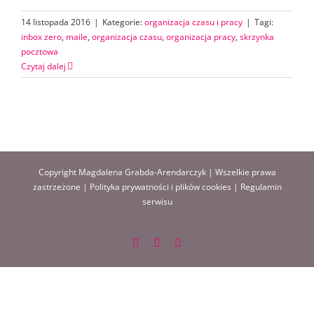
14 listopada 2016
|
Kategorie:
organizacja czasu i pracy
|
Tagi:
inbox zero
,
maile
,
organizacja czasu
,
organizacja pracy
,
skrzynka
pocztowa
Czytaj dalej
Copyright Magdalena Grabda-Arendarczyk | Wszelkie prawa
zastrzeżone |
Polityka prywatności i plików cookies
|
Regulamin
serwisu
Facebook
Instagram
Pinterest