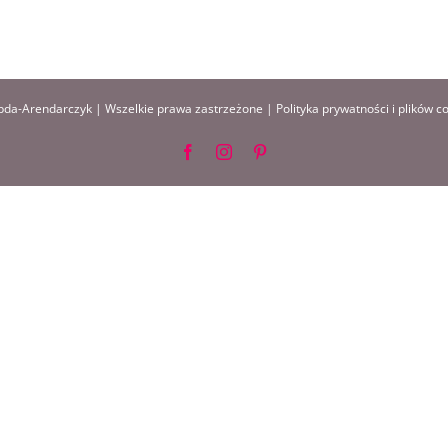
da-Arendarczyk | Wszelkie prawa zastrzeżone |
Polityka prywatności i plików c
Facebook
Instagram
Pinterest