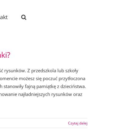
akt
ki?
ść rysunków. Z przedszkola lub szkoły
m momencie możesz się poczuć przytłoczona
ch stanowiły fajną pamiątkę z dzieciństwa.
nowanie najładniejszych rysunków oraz
Czytaj dalej