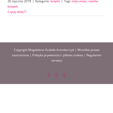
26 stycznia 2018
|
Kategorie:
książki
|
Tagi:
miej umiar
,
natalia
knopek
Czytaj dalej
Copyright Magdalena Grabda-Arendarczyk | Wszelkie prawa
zastrzeżone |
Polityka prywatności i plików cookies
|
Regulamin
serwisu
Facebook
Instagram
Pinterest