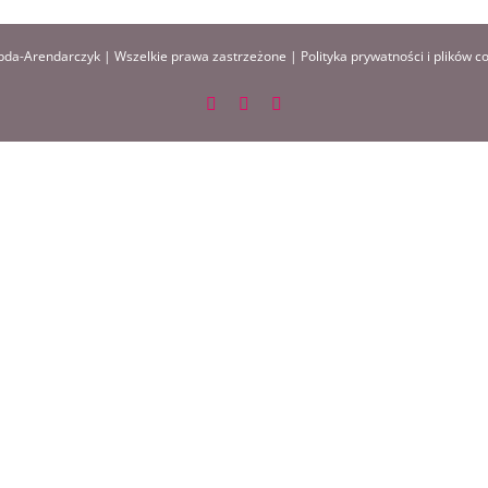
da-Arendarczyk | Wszelkie prawa zastrzeżone |
Polityka prywatności i plików c
Facebook
Instagram
Pinterest