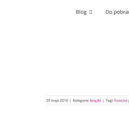
Przejdź
do
Blog
Do pobra
zawartości
20 maja 2016
|
Kategorie:
książki
|
Tagi:
francine 