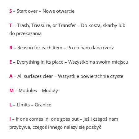
S
– Start over – Nowe otwarcie
T
– Trash, Treasure, or Transfer – Do kosza, skarby lub
do przekazania
R
– Reason for each item – Po co nam dana rzecz
E
– Everything in its place – Wszystko na swoim miejscu
A
– All surfaces clear – Wszystkie powierzchnie czyste
M
– Modules – Moduły
L
– Limits – Granice
I
– If one comes in, one goes out – Jeśli czegoś nam
przybywa, czegoś innego należy się pozbyć