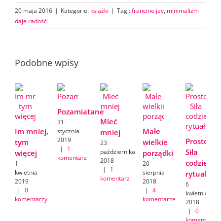
20 maja 2016
|
Kategorie:
książki
|
Tagi:
francine jay
,
minimalizm
daje radość
Podobne wpisy
Pozamiatane
Mieć
31
Im mniej,
Małe
stycznia
mniej
2019
Prostota.
tym
wielkie
23
|
1
Siła
października
więcej
porządki
komentarz
2018
codzienn
1
20
|
1
kwietnia
sierpnia
rytuałów
komentarz
2019
2018
6
|
0
|
4
kwietnia
komentarzy
komentarze
2018
|
0
komentarzy