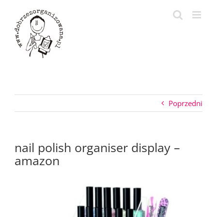
Przejdź
do
zawartości
Poprzedni
nail polish organiser display –
amazon