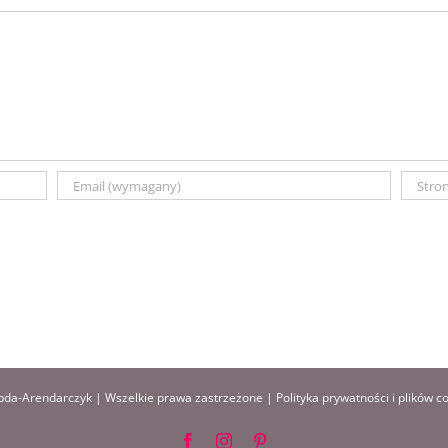
da-Arendarczyk | Wszelkie prawa zastrzeżone |
Polityka prywatności i plików c
Facebook
Instagram
Pinterest