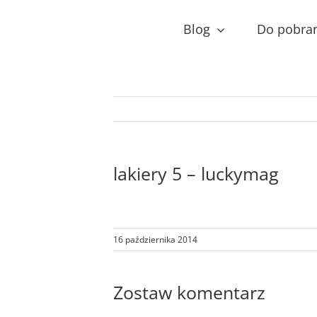
Przejdź
do
Blog
Do pobra
zawartości
lakiery 5 – luckymag
16 października 2014
Zostaw komentarz