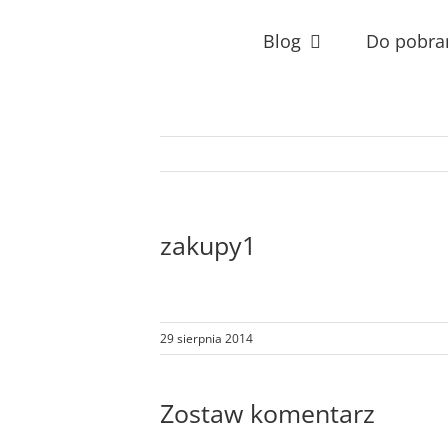
Przejdź
do
Blog
Do pobra
zawartości
zakupy1
29 sierpnia 2014
Zostaw komentarz