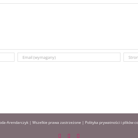
da-Arendarczyk | Wszelkie prawa zastrzeżone |
Polityka prywatności i plików c
Facebook
Instagram
Pinterest