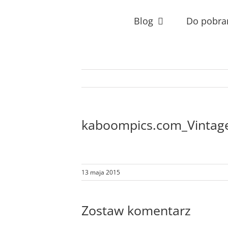
Przejdź
do
Blog
Do pobra
zawartości
kaboompics.com_Vintag
13 maja 2015
Zostaw komentarz