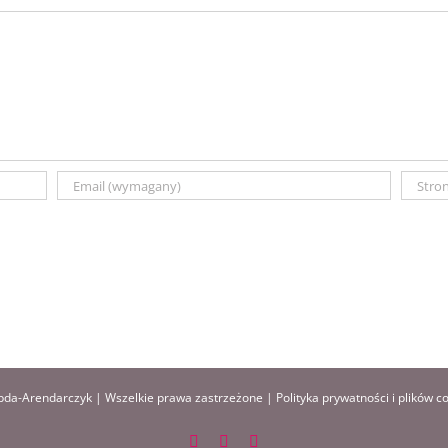
da-Arendarczyk | Wszelkie prawa zastrzeżone |
Polityka prywatności i plików c
Facebook
Instagram
Pinterest