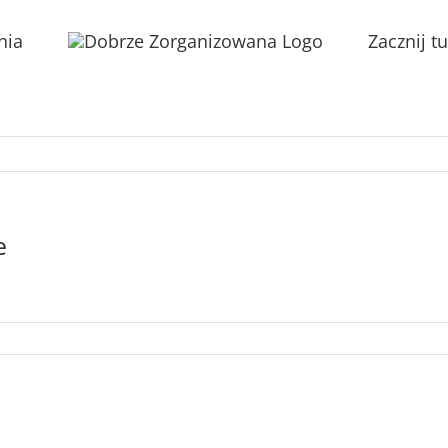
nia
Zacznij tu
e