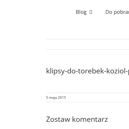
Przejdź
do
Blog
Do pobra
zawartości
klipsy-do-torebek-koziol-
5 maja 2015
Zostaw komentarz