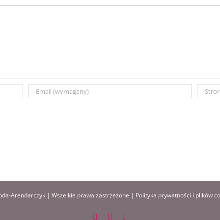
da-Arendarczyk | Wszelkie prawa zastrzeżone |
Polityka prywatności i plików c
Facebook
Instagram
Pinterest