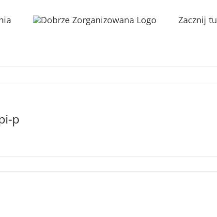
nia
Zacznij tu
pi-p