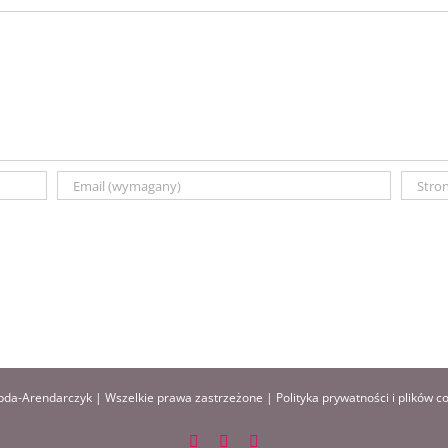
da-Arendarczyk | Wszelkie prawa zastrzeżone |
Polityka prywatności i plików c
Facebook
Instagram
Pinterest