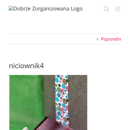
Przejdź
do
zawartości
Poprzedni
niciownik4