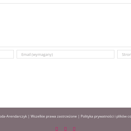
da-Arendarczyk | Wszelkie prawa zastrzeżone |
Polityka prywatności i plików c
Facebook
Instagram
Pinterest