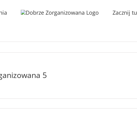
nia
Zacznij tu
rganizowana 5