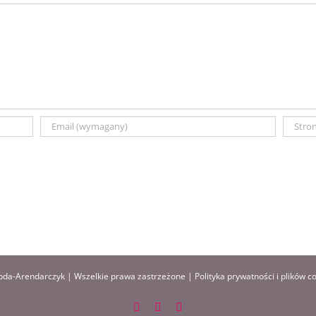
da-Arendarczyk | Wszelkie prawa zastrzeżone |
Polityka prywatności i plików c
Facebook
Instagram
Pinterest