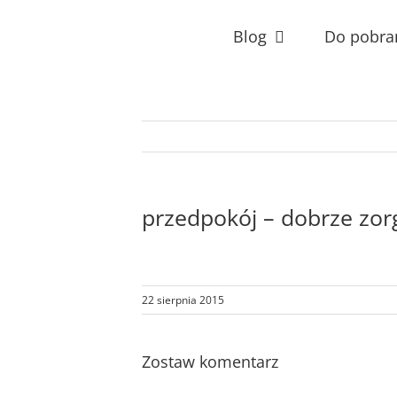
Przejdź
do
Blog
Do pobra
zawartości
przedpokój – dobrze zo
22 sierpnia 2015
Zostaw komentarz