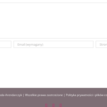
da-Arendarczyk | Wszelkie prawa zastrzeżone |
Polityka prywatności i plików c
Facebook
Instagram
Pinterest