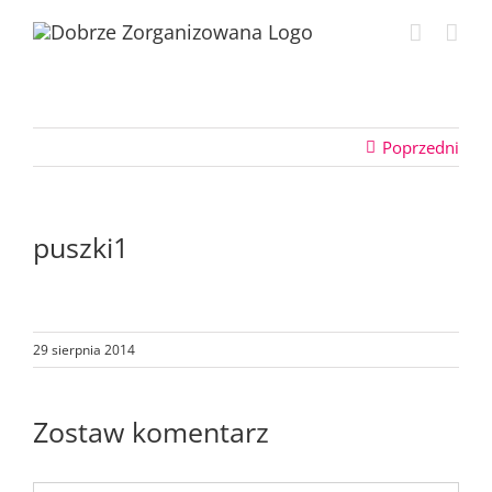
Przejdź
do
zawartości
Poprzedni
puszki1
29 sierpnia 2014
Zostaw komentarz