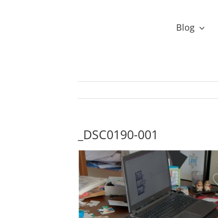
Przejdź
do
Blog
zawartości
_DSC0190-001