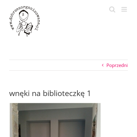
Przejdź
do
zawartości
Poprzedni
wnęki na biblioteczkę 1