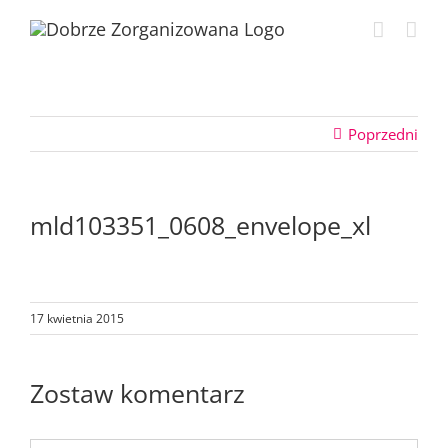
Przejdź
do
zawartości
Poprzedni
mld103351_0608_envelope_xl
17 kwietnia 2015
Zostaw komentarz