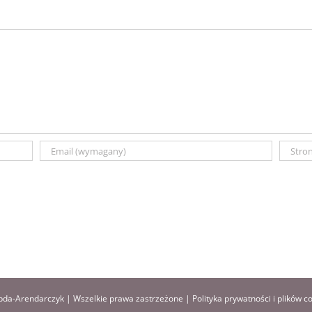
da-Arendarczyk | Wszelkie prawa zastrzeżone |
Polityka prywatności i plików c