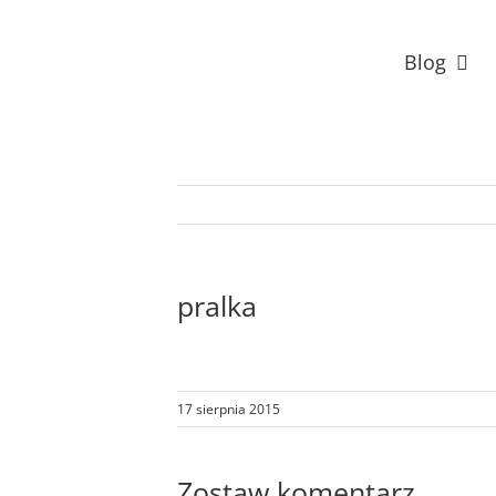
Przejdź
do
Blog
zawartości
pralka
17 sierpnia 2015
Zostaw komentarz