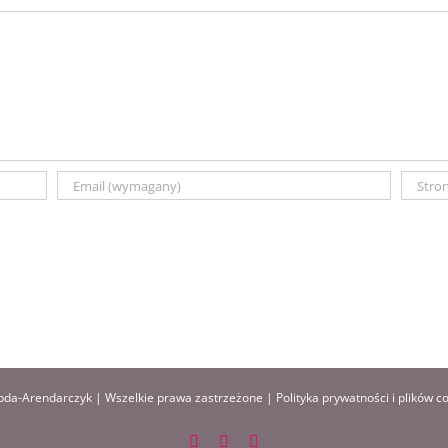
da-Arendarczyk | Wszelkie prawa zastrzeżone |
Polityka prywatności i plików c
Facebook
Instagram
Pinterest