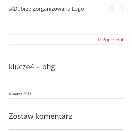
Przejdź
do
zawartości
Poprzedni
klucze4 – bhg
6 marca 2015
Zostaw komentarz