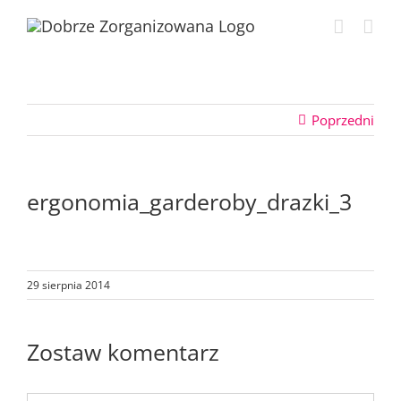
Przejdź
do
zawartości
Poprzedni
ergonomia_garderoby_drazki_3
29 sierpnia 2014
Zostaw komentarz