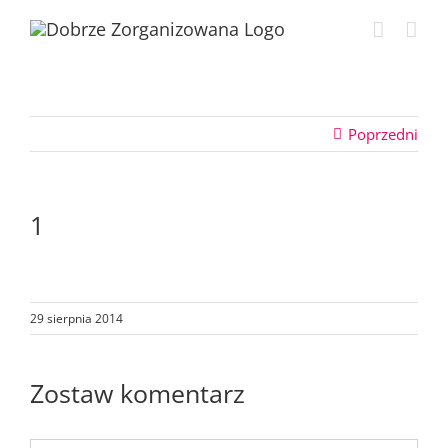
Przejdź
do
zawartości
Poprzedni
1
29 sierpnia 2014
Zostaw komentarz