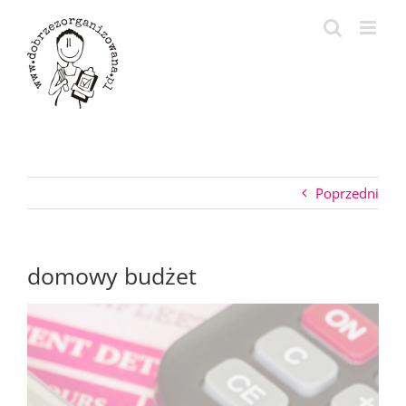
Przejdź
do
zawartości
Poprzedni
domowy budżet