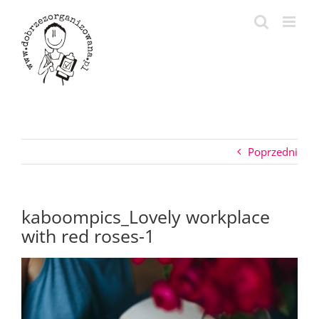
Przejdź
do
zawartości
Poprzedni
kaboompics_Lovely workplace
with red roses-1