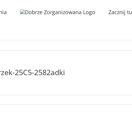
nia
Zacznij tu
rzek-25C5-2582adki