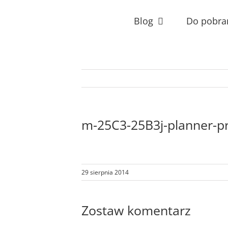
Przejdź
do
Blog
Do pobra
zawartości
m-25C3-25B3j-planner-p
29 sierpnia 2014
Zostaw komentarz