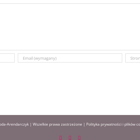
da-Arendarczyk | Wszelkie prawa zastrzeżone |
Polityka prywatności i plików c
Facebook
Instagram
Pinterest