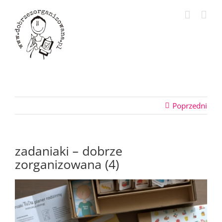
Przejdź
do
zawartości
Poprzedni
zadaniaki – dobrze
zorganizowana (4)