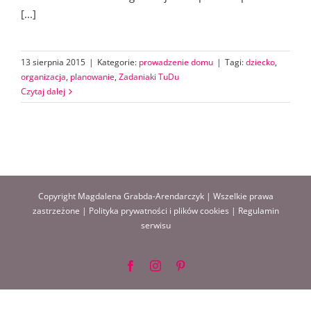
[...]
13 sierpnia 2015
|
Kategorie:
prowadzenie domu
|
Tagi:
dziecko
,
organizacja
,
planowanie
,
Zadaniaki TuDu
Czytaj dalej
Copyright Magdalena Grabda-Arendarczyk | Wszelkie prawa
zastrzeżone |
Polityka prywatności i plików cookies
|
Regulamin
serwisu
Facebook
Instagram
Pinterest