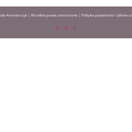
da-Arendarczyk | Wszelkie prawa zastrzeżone |
Polityka prywatności i plików c
Facebook
Instagram
Pinterest