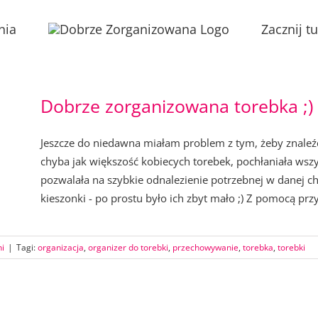
nia
Zacznij tu
Dobrze zorganizowana torebka ;)
Jeszcze do niedawna miałam problem z tym, żeby znaleźć
chyba jak większość kobiecych torebek, pochłaniała wszy
pozwalała na szybkie odnalezienie potrzebnej w danej c
kieszonki - po prostu było ich zbyt mało ;) Z pomocą przys
ni
|
Tagi:
organizacja
,
organizer do torebki
,
przechowywanie
,
torebka
,
torebki