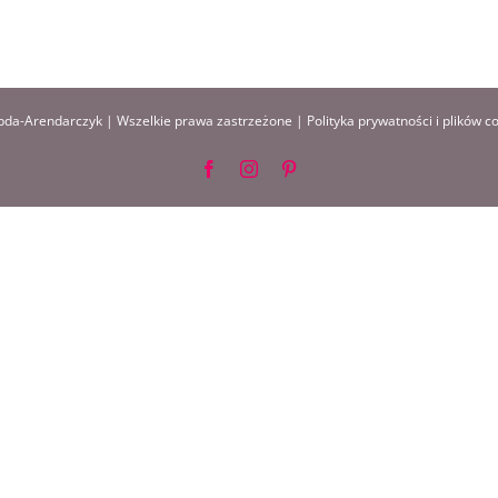
da-Arendarczyk | Wszelkie prawa zastrzeżone |
Polityka prywatności i plików c
Facebook
Instagram
Pinterest