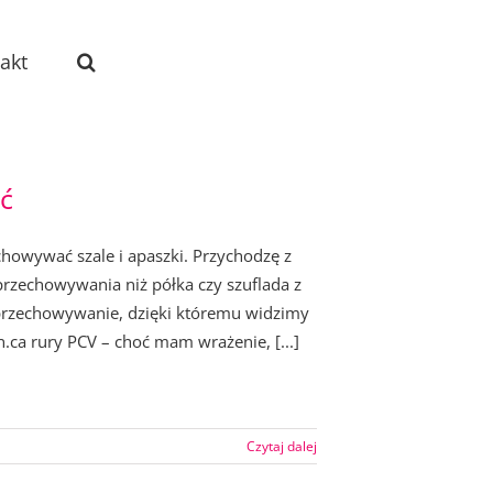
akt
ać
chowywać szale i apaszki. Przychodzę z
przechowywania niż półka czy szuflada z
przechowywanie, dzięki któremu widzimy
.ca rury PCV – choć mam wrażenie, [...]
Czytaj dalej