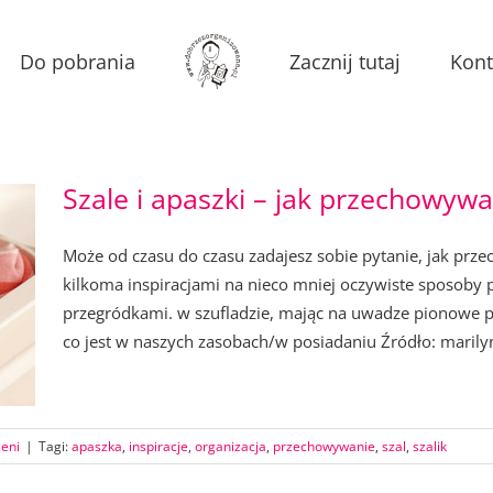
Do pobrania
Zacznij tutaj
Kont
Szale i apaszki – jak przechowyw
Może od czasu do czasu zadajesz sobie pytanie, jak prze
kilkoma inspiracjami na nieco mniej oczywiste sposoby 
przegródkami. w szufladzie, mając na uwadze pionowe 
co jest w naszych zasobach/w posiadaniu Źródło: marilyn
zeni
|
Tagi:
apaszka
,
inspiracje
,
organizacja
,
przechowywanie
,
szal
,
szalik