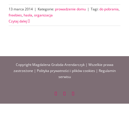
13 marca 2014
|
Kategorie:
prowadzenie domu
|
Tagi:
do pobrania
,
freebies
,
hasła
,
organizacja
Czytaj dalej
Copyright Magdalena Grabda-Arendarczyk | Wszelkie prawa
zastrzeżone |
Polityka prywatności i plików cookies
|
Regulamin
serwisu
Facebook
Instagram
Pinterest