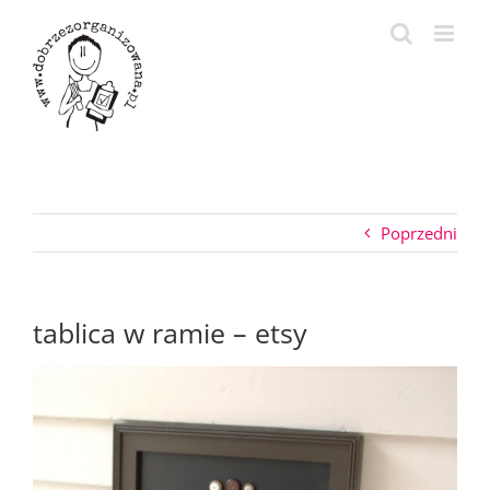
Przejdź
do
zawartości
Poprzedni
tablica w ramie – etsy