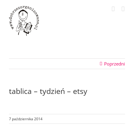
Przejdź
do
zawartości
Poprzedni
tablica – tydzień – etsy
7 października 2014