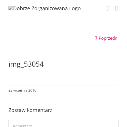
Przejdź
do
zawartości
Poprzedni
img_53054
23 września 2016
Zostaw komentarz
Comment