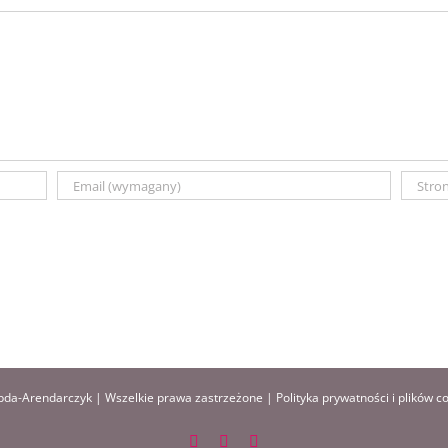
da-Arendarczyk | Wszelkie prawa zastrzeżone |
Polityka prywatności i plików c
Facebook
Instagram
Pinterest