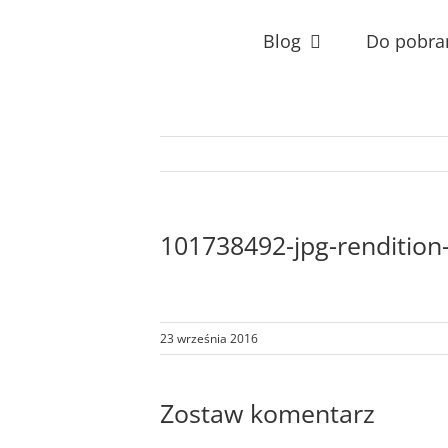
Przejdź
do
Blog
Do pobra
zawartości
101738492-jpg-rendition-
23 września 2016
Zostaw komentarz