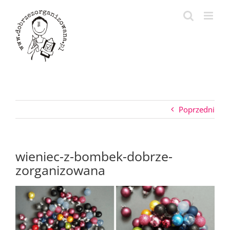
Przejdź
do
zawartości
Poprzedni
wieniec-z-bombek-dobrze-
zorganizowana