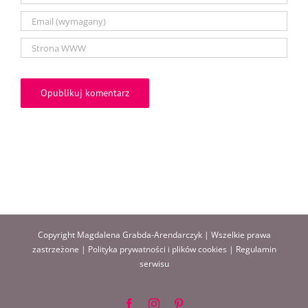
Copyright Magdalena Grabda-Arendarczyk | Wszelkie prawa
zastrzeżone |
Polityka prywatności i plików cookies
|
Regulamin
serwisu
Facebook
Instagram
Pinterest