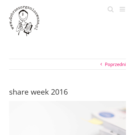
Przejdź
do
zawartości
Poprzedni
share week 2016