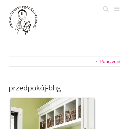
Przejdź
do
zawartości
Poprzedni
przedpokój-bhg